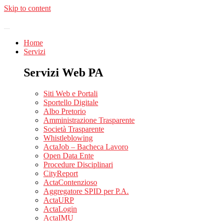
Skip to content
Home
Servizi
Servizi Web PA
Siti Web e Portali
Sportello Digitale
Albo Pretorio
Amministrazione Trasparente
Società Trasparente
Whistleblowing
ActaJob – Bacheca Lavoro
Open Data Ente
Procedure Disciplinari
CityReport
ActaContenzioso
Aggregatore SPID per P.A.
ActaURP
ActaLogin
ActaIMU