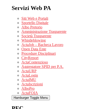
Servizi Web PA
Siti Web e Portali
Sportello Digitale
Albo Pretorio
Amministrazione Trasparente
Società Trasparente
Whistleblowing
ActaJob – Bacheca Lavoro
Open Data Ente
Procedure Disciplinari
CityReport
ActaContenzioso
Aggregatore SPID per P.A.
ActaURP
ActaLogin
ActaIMU
ActaIscrizioni
AlboPro
ActaFOIA
Hamburger Toggle Menu
PEC