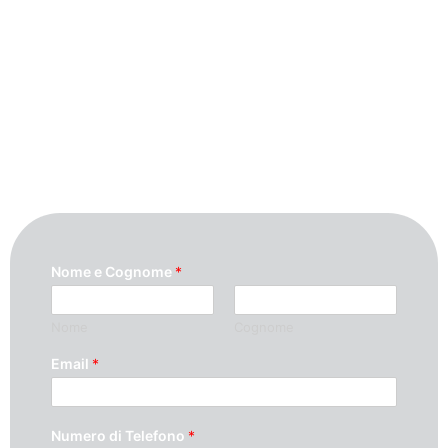
Per maggiori informazioni contattaci
compilando questo modulo. Ti
ricontatteremo quanto prima possibile.
Nome e Cognome
*
Nome
Cognome
Email
*
Numero di Telefono
*