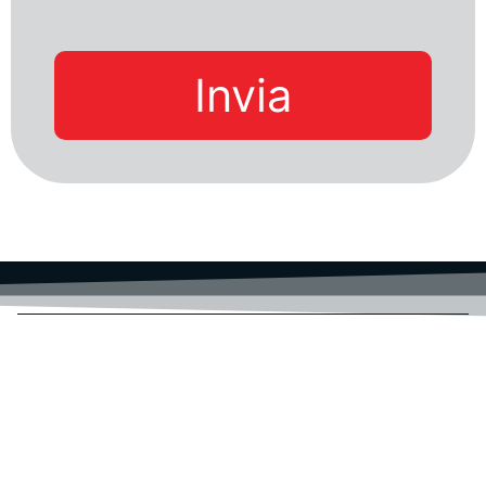
Invia
ACTAINFO S.R.L.
SEDE LEGALE: VIA BOCCACCIO 4
SEDE OPERATIVA: VIA PATINI 5
64026 ROSETO DEGLI ABRUZZI (TE)