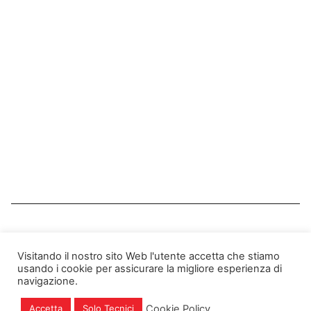
AGID
Certificazioni
Privacy Policy
Note Legali
Cookie Policy
Assistenza
Telefono: +39 085 2010274 - 2194581 -
2015591
Visitando il nostro sito Web l'utente accetta che stiamo
usando i cookie per assicurare la migliore esperienza di
Email: info@actainfo.it
navigazione.
PEC: info@actapec.it
P.IVA: 01901750677
Cookie Policy
Accetta
Solo Tecnici