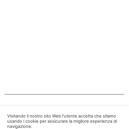
Aggregatore SPID Intermediario tecnologico convenzionato
AGID
Certificazioni
Privacy Policy
Note Legali
Cookie Policy
Assistenza
Telefono: +39 085 2010274 - 2194581 -
2015591
Visitando il nostro sito Web l'utente accetta che stiamo
usando i cookie per assicurare la migliore esperienza di
Email: info@actainfo.it
navigazione.
PEC: info@actapec.it
P.IVA: 01901750677