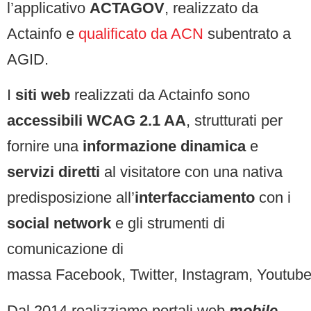
l’applicativo
ACTAGOV
, realizzato da
Actainfo e
qualificato
da ACN
subentrato a
AGID.
I
siti web
realizzati da Actainfo sono
accessibili WCAG 2.1 AA
, strutturati per
fornire una
informazione dinamica
e
servizi diretti
al visitatore con una nativa
predisposizione all’
interfacciamento
con i
social network
e gli strumenti di
comunicazione di
massa Facebook, Twitter, Instagram, Youtube,
Dal 2014 realizziamo portali web
mobile