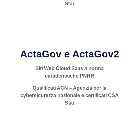
Star
ActaGov e ActaGov2
Siti Web Cloud Saas a norma
caratteristiche PNRR
Il CMS di Actainfo per la realizzazione e
gestione SAAS in CLOUD dei Siti web della
Qualificati ACN – Agenzia per la
Pubblica Amministrazione accessibili 100%
WCAG 2.1 AA
cybersicurezza nazionale e certificati CSA
Star