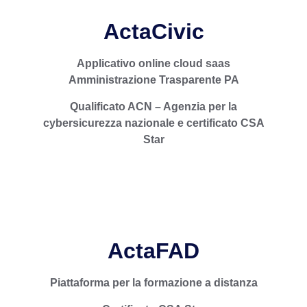
ActaCivic
A
pplicativo online cloud saas
ActaCivic è l’applicativo CLOUD SaaS per la
Amministrazione Trasparente PA
gestione dell’Amministrazione e Società
trasparente. Qualificato ACN – Agenzia per la
Qualificato ACN – Agenzia per la
cybersicurezza nazionale e conforme al Dlgs.
cybersicurezza nazionale e certificato CSA
n. 33/2013.
Star
ActaFAD
La progettazione e realizzazione dei corsi è
Piattaforma per la formazione a distanza
frutto dell’esperienza e della professionalità
dello staff di Actainfo.