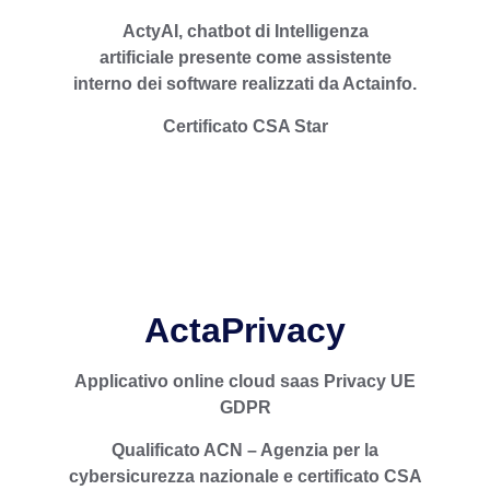
ActyAI
, chatbot di
Intelligenza
ACTYAI
è un chatbot italiano con modello
LLM open source Europeo. Rilascia risposte
artificiale
presente come
assistente
e elaborati sulla base di informazioni, fornite
interno
dei software realizzati da Actainfo.
da Actainfo, inerenti la legislazione vigente
nell’Unione Europea, in Italia e le disposizioni
Certificato CSA Star
vigenti a livello internazionale cui hanno
aderito autorità italiane e europee.
ActaPrivacy
A
pplicativo online cloud saas Privacy UE
Applicativo SaaS per la gestione e
GDPR
rendicontazione delle misure di sicurezza
adottate per la protezione dei dati personali.
Qualificato ACN – Agenzia per la
Qualificato sul Marketplace ACN e certificato
cybersicurezza nazionale e certificato CSA
CLOUD sicuro CSA.