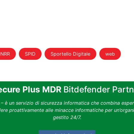
PNRR
SPID
Sportello Digitale
web
Secure Plus MDR
Bitdefender Partn
 è un servizio di sicurezza informatica che combina espert
ndere proattivamente alle minacce informatiche per un’organ
gestito 24/7.