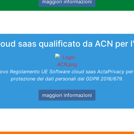
maggiori informazioni
loud saas qualificato da ACN per
l nuovo Regolamento UE Software cloud saas ActaPrivacy per 
protezione dei dati personali dal GDPR 2016/679.
maggiori informazioni