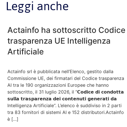
Leggi anche
Actainfo ha sottoscritto Codice
trasparenza UE Intelligenza
Artificiale
Actainfo srl è pubblicata nell’Elenco, gestito dalla
Commissione UE, dei firmatari del Codice trasparenza
AI tra le 190 organizzazioni Europee che hanno
sottoscritto, il 31 luglio 2026, il “𝗖𝗼𝗱𝗶𝗰𝗲 𝗱𝗶 𝗰𝗼𝗻𝗱𝗼𝘁𝘁𝗮
𝘀𝘂𝗹𝗹𝗮 𝘁𝗿𝗮𝘀𝗽𝗮𝗿𝗲𝗻𝘇𝗮 𝗱𝗲𝗶 𝗰𝗼𝗻𝘁𝗲𝗻𝘂𝘁𝗶 𝗴𝗲𝗻𝗲𝗿𝗮𝘁𝗶 𝗱𝗮
Intelligenza Artificiale“. L’elenco è suddiviso in 2 parti
tra 83 fornitori di sistemi AI e 152 distributori.Actainfo
è […]