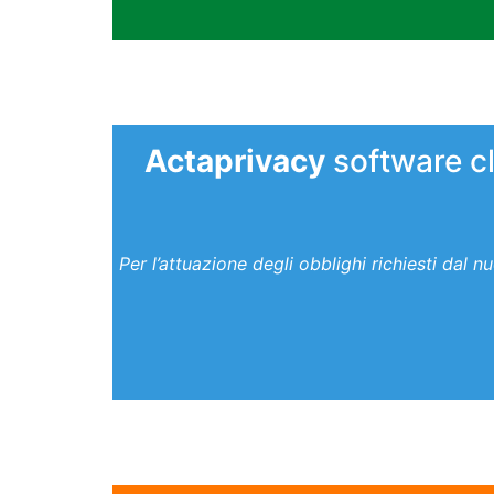
Actaprivacy
software c
Per l’attuazione degli obblighi richiesti da