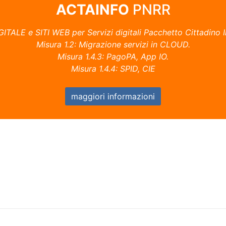
ACTAINFO
PNRR
ITALE e SITI WEB per Servizi digitali Pacchetto Cittadino I
Misura 1.2: Migrazione servizi in CLOUD.
Misura 1.4.3: PagoPA, App IO.
Misura 1.4.4: SPID, CIE
maggiori informazioni