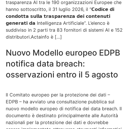
trasparenza AI tra le 190 organizzazioni Europee che
hanno sottoscritto, il 31 luglio 2026, il “𝗖𝗼𝗱𝗶𝗰𝗲 𝗱𝗶
𝗰𝗼𝗻𝗱𝗼𝘁𝘁𝗮 𝘀𝘂𝗹𝗹𝗮 𝘁𝗿𝗮𝘀𝗽𝗮𝗿𝗲𝗻𝘇𝗮 𝗱𝗲𝗶 𝗰𝗼𝗻𝘁𝗲𝗻𝘂𝘁𝗶
𝗴𝗲𝗻𝗲𝗿𝗮𝘁𝗶 𝗱𝗮 Intelligenza Artificiale“. L’elenco è
suddiviso in 2 parti tra 83 fornitori di sistemi AI e 152
distributori.Actainfo è […]
Nuovo Modello europeo EDPB
notifica data breach:
osservazioni entro il 5 agosto
Il Comitato europeo per la protezione dei dati –
EDPB – ha avviato una consultazione pubblica sul
nuovo modello europeo di notifica dei data breach. Il
documento è destinato principalmente alle Autorità
nazionali per la protezione dei dati e dovrebbe