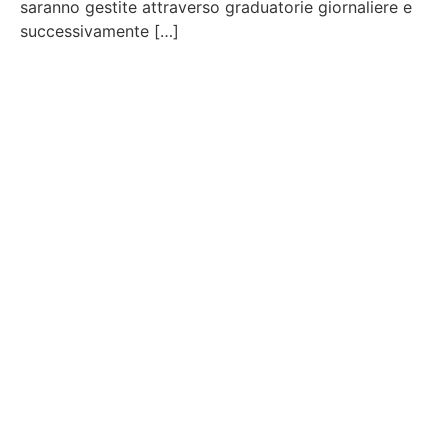
saranno gestite attraverso graduatorie giornaliere e
successivamente […]
Contattaci
Per maggiori informazioni contattaci
compilando questo modulo. Ti