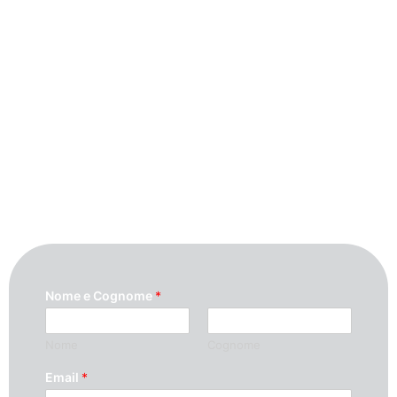
Contattaci
Per maggiori informazioni contattaci
compilando questo modulo. Ti
ricontatteremo quanto prima possibile.
Nome e Cognome
*
Nome
Cognome
Email
*