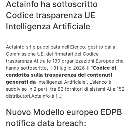
Actainfo ha sottoscritto
Codice trasparenza UE
Intelligenza Artificiale
Actainfo srl è pubblicata nell’Elenco, gestito dalla
Commissione UE, dei firmatari del Codice
trasparenza AI tra le 190 organizzazioni Europee che
hanno sottoscritto, il 31 luglio 2026, il “𝗖𝗼𝗱𝗶𝗰𝗲 𝗱𝗶
𝗰𝗼𝗻𝗱𝗼𝘁𝘁𝗮 𝘀𝘂𝗹𝗹𝗮 𝘁𝗿𝗮𝘀𝗽𝗮𝗿𝗲𝗻𝘇𝗮 𝗱𝗲𝗶 𝗰𝗼𝗻𝘁𝗲𝗻𝘂𝘁𝗶
𝗴𝗲𝗻𝗲𝗿𝗮𝘁𝗶 𝗱𝗮 Intelligenza Artificiale“. L’elenco è
suddiviso in 2 parti tra 83 fornitori di sistemi AI e 152
distributori.Actainfo è […]
Nuovo Modello europeo EDPB
notifica data breach: