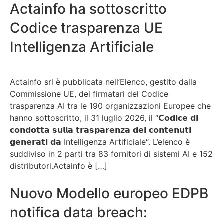
Actainfo ha sottoscritto
Codice trasparenza UE
Intelligenza Artificiale
Actainfo srl è pubblicata nell’Elenco, gestito dalla
Commissione UE, dei firmatari del Codice
trasparenza AI tra le 190 organizzazioni Europee che
hanno sottoscritto, il 31 luglio 2026, il “𝗖𝗼𝗱𝗶𝗰𝗲 𝗱𝗶
𝗰𝗼𝗻𝗱𝗼𝘁𝘁𝗮 𝘀𝘂𝗹𝗹𝗮 𝘁𝗿𝗮𝘀𝗽𝗮𝗿𝗲𝗻𝘇𝗮 𝗱𝗲𝗶 𝗰𝗼𝗻𝘁𝗲𝗻𝘂𝘁𝗶
𝗴𝗲𝗻𝗲𝗿𝗮𝘁𝗶 𝗱𝗮 Intelligenza Artificiale“. L’elenco è
suddiviso in 2 parti tra 83 fornitori di sistemi AI e 152
distributori.Actainfo è […]
Nuovo Modello europeo EDPB
notifica data breach: