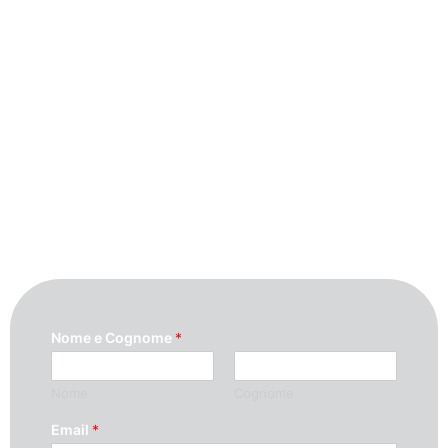
Contattaci
Per maggiori informazioni contattaci
compilando questo modulo. Ti
ricontatteremo quanto prima possibile.
Nome e Cognome
*
Nome
Cognome
Email
*