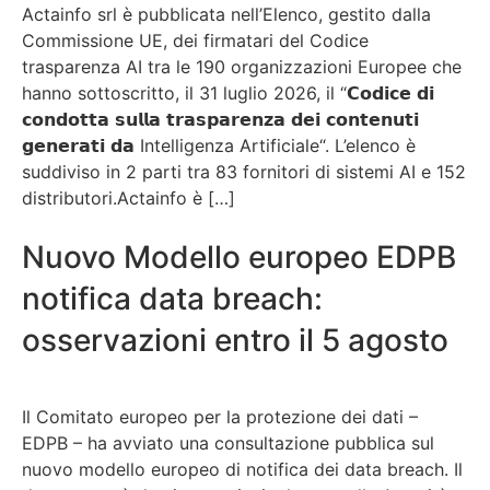
Actainfo srl è pubblicata nell’Elenco, gestito dalla
Commissione UE, dei firmatari del Codice
trasparenza AI tra le 190 organizzazioni Europee che
hanno sottoscritto, il 31 luglio 2026, il “𝗖𝗼𝗱𝗶𝗰𝗲 𝗱𝗶
𝗰𝗼𝗻𝗱𝗼𝘁𝘁𝗮 𝘀𝘂𝗹𝗹𝗮 𝘁𝗿𝗮𝘀𝗽𝗮𝗿𝗲𝗻𝘇𝗮 𝗱𝗲𝗶 𝗰𝗼𝗻𝘁𝗲𝗻𝘂𝘁𝗶
𝗴𝗲𝗻𝗲𝗿𝗮𝘁𝗶 𝗱𝗮 Intelligenza Artificiale“. L’elenco è
suddiviso in 2 parti tra 83 fornitori di sistemi AI e 152
distributori.Actainfo è […]
Nuovo Modello europeo EDPB
notifica data breach:
osservazioni entro il 5 agosto
Il Comitato europeo per la protezione dei dati –
EDPB – ha avviato una consultazione pubblica sul
nuovo modello europeo di notifica dei data breach. Il