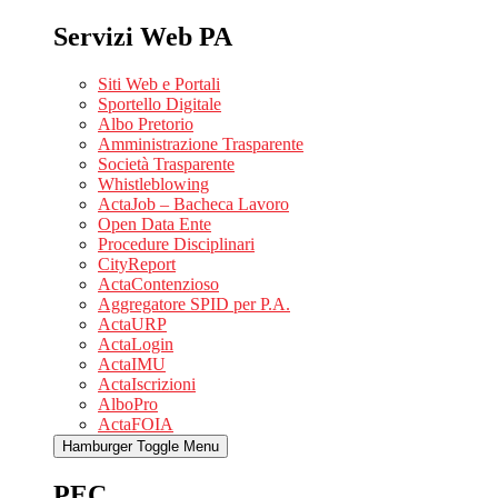
Servizi Web PA
Siti Web e Portali
Sportello Digitale
Albo Pretorio
Amministrazione Trasparente
Società Trasparente
Whistleblowing
ActaJob – Bacheca Lavoro
Open Data Ente
Procedure Disciplinari
CityReport
ActaContenzioso
Aggregatore SPID per P.A.
ActaURP
ActaLogin
ActaIMU
ActaIscrizioni
AlboPro
ActaFOIA
Hamburger Toggle Menu
PEC