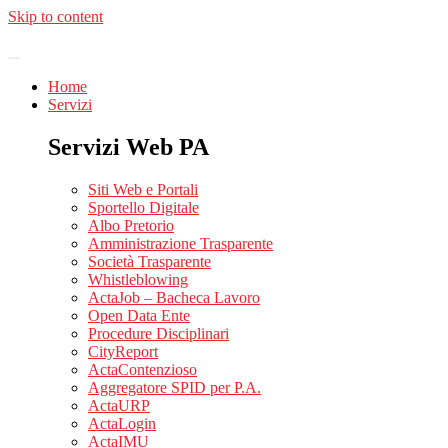
Skip to content
Home
Servizi
Servizi Web PA
Siti Web e Portali
Sportello Digitale
Albo Pretorio
Amministrazione Trasparente
Società Trasparente
Whistleblowing
ActaJob – Bacheca Lavoro
Open Data Ente
Procedure Disciplinari
CityReport
ActaContenzioso
Aggregatore SPID per P.A.
ActaURP
ActaLogin
ActaIMU