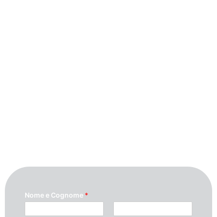
Contattaci
Per maggiori informazioni contattaci
compilando questo modulo. Ti
ricontatteremo quanto prima possibile.
Nome e Cognome
*