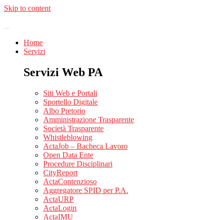
Skip to content
Home
Servizi
Servizi Web PA
Siti Web e Portali
Sportello Digitale
Albo Pretorio
Amministrazione Trasparente
Società Trasparente
Whistleblowing
ActaJob – Bacheca Lavoro
Open Data Ente
Procedure Disciplinari
CityReport
ActaContenzioso
Aggregatore SPID per P.A.
ActaURP
ActaLogin
ActaIMU