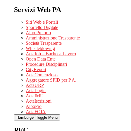
Servizi Web PA
Siti Web e Portali
Sportello Digitale
Albo Pretorio
Amministrazione Trasparente
Società Trasparente
Whistleblowing
ActaJob – Bacheca Lavoro
Open Data Ente
Procedure Disciplinari
CityReport
ActaContenzioso
Aggregatore SPID per P.A.
ActaURP
ActaLogin
ActaIMU
ActaIscrizioni
AlboPro
ActaFOIA
Hamburger Toggle Menu
PEC