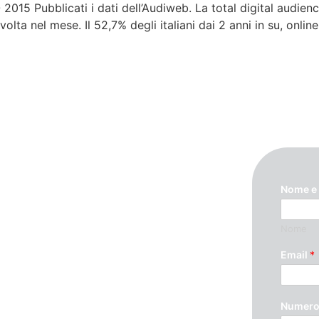
5 Pubblicati i dati dell’Audiweb. La total digital audien
volta nel mese. Il 52,7% degli italiani dai 2 anni in su, onli
Nome e
Nome
ando questo modulo. Ti
Email
*
Numero 