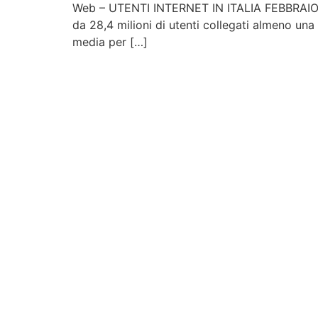
Web – UTENTI INTERNET IN ITALIA FEBBRAIO 201
da 28,4 milioni di utenti collegati almeno una 
media per […]
Contattaci
Per maggiori informazioni contattaci compil
ricontatteremo quanto prima possibile.