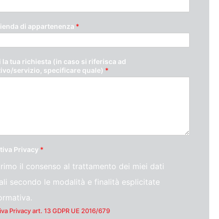
ienda di appartenenza
*
 la tua richiesta (in caso si riferisca ad
tivo/servizio, specificare quale)
*
tiva Privacy
*
rimo il consenso al trattamento dei miei dati
li secondo le modalità e finalità esplicitate
formativa.
iva Privacy art. 13 GDPR UE 2016/679