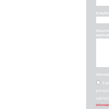
Ente/Az
Descrivi
applica
Informa
Esp
persona
nell'in
Informat