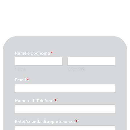
compilando questo modulo. Ti
ricontatteremo quanto prima possibile.
Nome e Cognome
*
Nome
Cognome
Email
*
Numero di Telefono
*
Ente/Azienda di appartenenza
*