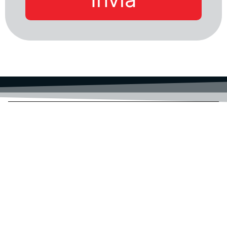
ACTAINFO S.R.L.
SEDE LEGALE: VIA BOCCACCIO 4
SEDE OPERATIVA: VIA PATINI 5
64026 ROSETO DEGLI ABRUZZI (TE)
ICT-Transizione Digitale-PNRR-Servizi digitali CLOUD-
Privacy GDPR