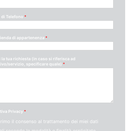
di Telefono
*
ienda di appartenenza
*
 la tua richiesta (in caso si riferisca ad
tivo/servizio, specificare quale)
*
tiva Privacy
*
rimo il consenso al trattamento dei miei dati
li secondo le modalità e finalità esplicitate