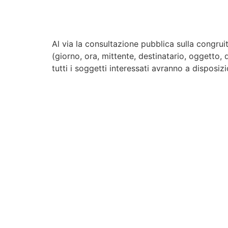
Al via la consultazione pubblica sulla congrui
(giorno, ora, mittente, destinatario, oggetto, d
tutti i soggetti interessati avranno a disposiz
Contattaci
Per maggiori informazioni contattaci compil