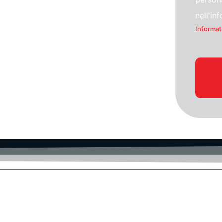
nell'in
Informat
ICT-Transizione Digitale-PNRR-Servizi digitali CLO
GDPR
Portali WEB-Cybersecurity-AI Intelligenza Artificiale