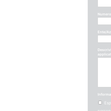
Numero 
Ente/Az
Descrivi
applica
Informa
Esp
persona