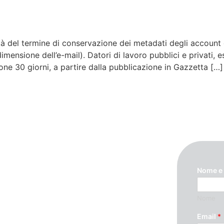
tà del termine di conservazione dei metadati degli account d
imensione dell’e-mail). Datori di lavoro pubblici e privati, e
ione 30 giorni, a partire dalla pubblicazione in Gazzetta […]
Nome e
Nome
ando questo modulo. Ti
Email
*