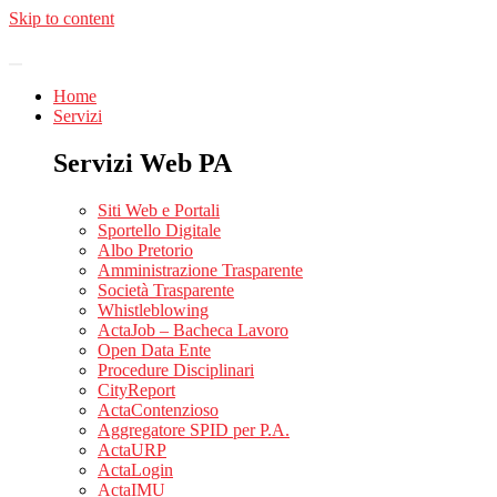
Skip to content
Home
Servizi
Servizi Web PA
Siti Web e Portali
Sportello Digitale
Albo Pretorio
Amministrazione Trasparente
Società Trasparente
Whistleblowing
ActaJob – Bacheca Lavoro
Open Data Ente
Procedure Disciplinari
CityReport
ActaContenzioso
Aggregatore SPID per P.A.
ActaURP
ActaLogin
ActaIMU