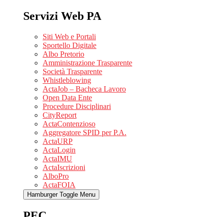
Servizi Web PA
Siti Web e Portali
Sportello Digitale
Albo Pretorio
Amministrazione Trasparente
Società Trasparente
Whistleblowing
ActaJob – Bacheca Lavoro
Open Data Ente
Procedure Disciplinari
CityReport
ActaContenzioso
Aggregatore SPID per P.A.
ActaURP
ActaLogin
ActaIMU
ActaIscrizioni
AlboPro
ActaFOIA
Hamburger Toggle Menu
PEC