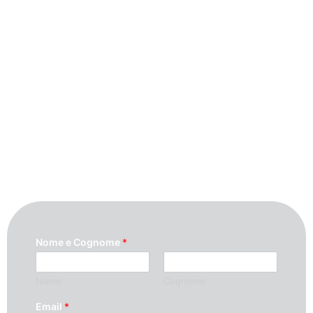
Contattaci
Per maggiori informazioni contattaci
compilando questo modulo. Ti
ricontatteremo quanto prima possibile.
Nome e Cognome
*
Nome
Cognome
Email
*