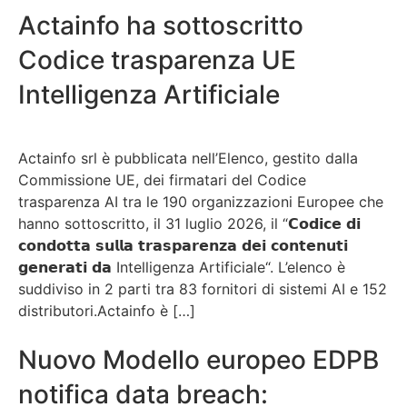
Actainfo ha sottoscritto
Codice trasparenza UE
Intelligenza Artificiale
Actainfo srl è pubblicata nell’Elenco, gestito dalla
Commissione UE, dei firmatari del Codice
trasparenza AI tra le 190 organizzazioni Europee che
hanno sottoscritto, il 31 luglio 2026, il “𝗖𝗼𝗱𝗶𝗰𝗲 𝗱𝗶
𝗰𝗼𝗻𝗱𝗼𝘁𝘁𝗮 𝘀𝘂𝗹𝗹𝗮 𝘁𝗿𝗮𝘀𝗽𝗮𝗿𝗲𝗻𝘇𝗮 𝗱𝗲𝗶 𝗰𝗼𝗻𝘁𝗲𝗻𝘂𝘁𝗶
𝗴𝗲𝗻𝗲𝗿𝗮𝘁𝗶 𝗱𝗮 Intelligenza Artificiale“. L’elenco è
suddiviso in 2 parti tra 83 fornitori di sistemi AI e 152
distributori.Actainfo è […]
Nuovo Modello europeo EDPB
notifica data breach: