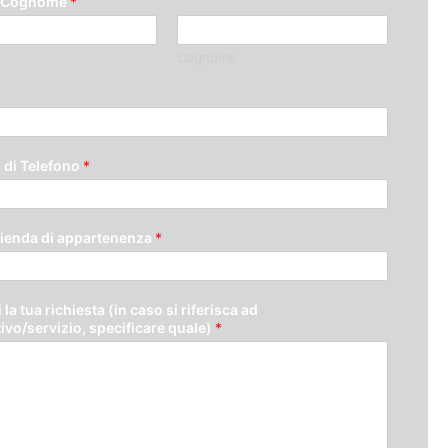
 Cognome
*
Cognome
di Telefono
*
ienda di appartenenza
*
 la tua richiesta (in caso si riferisca ad
tivo/servizio, specificare quale)
*