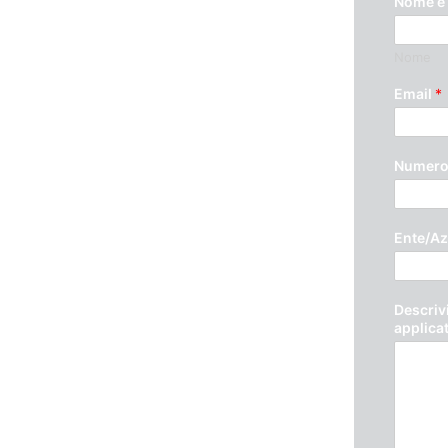
Nome e
Nome
ando questo modulo. Ti
Email
*
Numero 
Ente/Az
Descrivi
applica