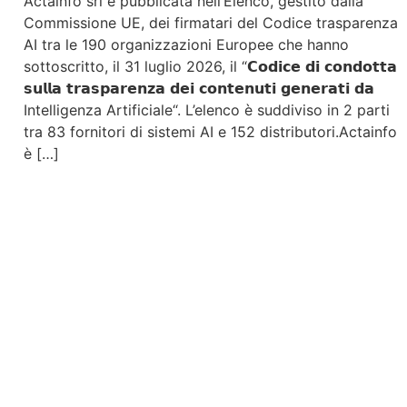
Actainfo srl è pubblicata nell’Elenco, gestito dalla
Commissione UE, dei firmatari del Codice trasparenza
AI tra le 190 organizzazioni Europee che hanno
sottoscritto, il 31 luglio 2026, il “𝗖𝗼𝗱𝗶𝗰𝗲 𝗱𝗶 𝗰𝗼𝗻𝗱𝗼𝘁𝘁𝗮
𝘀𝘂𝗹𝗹𝗮 𝘁𝗿𝗮𝘀𝗽𝗮𝗿𝗲𝗻𝘇𝗮 𝗱𝗲𝗶 𝗰𝗼𝗻𝘁𝗲𝗻𝘂𝘁𝗶 𝗴𝗲𝗻𝗲𝗿𝗮𝘁𝗶 𝗱𝗮
Intelligenza Artificiale“. L’elenco è suddiviso in 2 parti
tra 83 fornitori di sistemi AI e 152 distributori.Actainfo
è […]
Contattaci