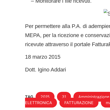
– Monitorare i file ricevuti.
Per permettere alla P.A. di adempiere
MEPA, per la ricezione e conservazio
ricevute attraverso il portale Fattur
18 marzo 2015
Dott. Igino Addari
TAG
2015
31
Amministrazione
ELETTRONICA
FATTURAZIONE
m