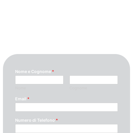
Per maggiori informazioni contattaci
compilando questo modulo. Ti
ricontatteremo quanto prima possibile.
Nome e Cognome
*
Nome
Cognome
Email
*
Numero di Telefono
*