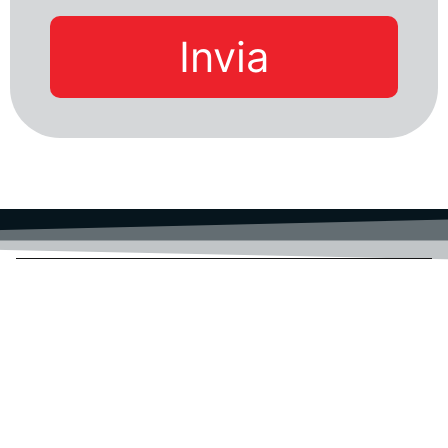
Invia
ACTAINFO S.R.L.
SEDE LEGALE: VIA BOCCACCIO 4
SEDE OPERATIVA: VIA PATINI 5
64026 ROSETO DEGLI ABRUZZI (TE)