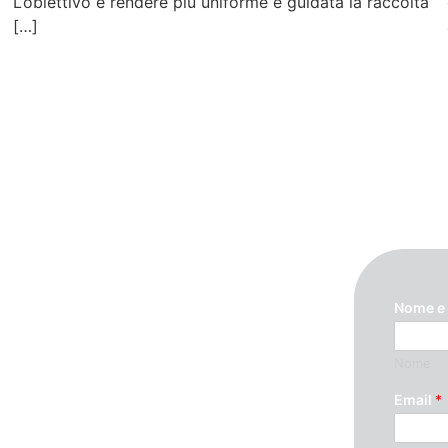
L’obiettivo è rendere più uniforme e guidata la raccolta
[…]
Nome e
Nome
ando questo modulo. Ti
Email
*