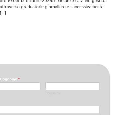
ore 10 del 12 ottobre 2026. Le istanze saranno gestite
attraverso graduatorie giornaliere e successivamente
[…]
 Cognome
*
Cognome