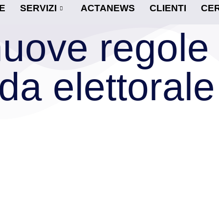
E
SERVIZI
ACTANEWS
CLIENTI
CER
nuove regole 
a elettorale