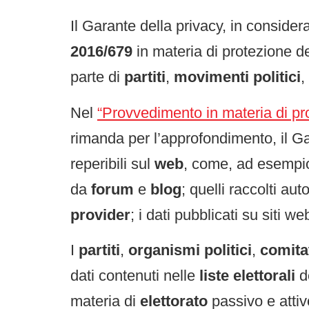
Il Garante della privacy, in conside
2016/679
in materia di protezione dei
parte di
partiti
,
movimenti politici
,
Nel
“Provvedimento in materia di pr
rimanda per l’approfondimento, il Ga
reperibili sul
web
, come, ad esempio:
da
forum
e
blog
; quelli raccolti a
provider
; i dati pubblicati su siti 
I
partiti
,
organismi politici
,
comita
dati contenuti nelle
liste elettorali
d
materia di
elettorato
passivo e attivo