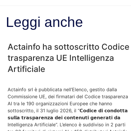
Leggi anche
Actainfo ha sottoscritto Codice
trasparenza UE Intelligenza
Artificiale
Actainfo srl è pubblicata nell’Elenco, gestito dalla
Commissione UE, dei firmatari del Codice trasparenza
AI tra le 190 organizzazioni Europee che hanno
sottoscritto, il 31 luglio 2026, il “𝗖𝗼𝗱𝗶𝗰𝗲 𝗱𝗶 𝗰𝗼𝗻𝗱𝗼𝘁𝘁𝗮
𝘀𝘂𝗹𝗹𝗮 𝘁𝗿𝗮𝘀𝗽𝗮𝗿𝗲𝗻𝘇𝗮 𝗱𝗲𝗶 𝗰𝗼𝗻𝘁𝗲𝗻𝘂𝘁𝗶 𝗴𝗲𝗻𝗲𝗿𝗮𝘁𝗶 𝗱𝗮
Intelligenza Artificiale“. L’elenco è suddiviso in 2 parti