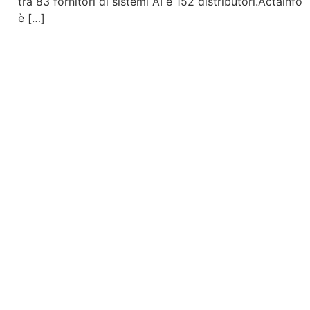
tra 83 fornitori di sistemi AI e 152 distributori.Actainfo
è […]
Contattaci
Per maggiori informazioni contattaci compil
ricontatteremo quanto prima possibile.