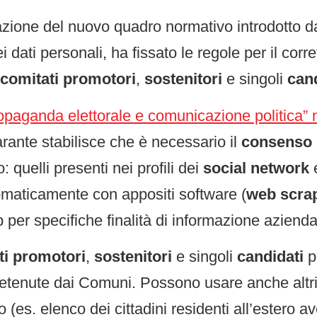
razione del nuovo quadro normativo introdotto d
 dati personali, ha fissato le regole per il corre
comitati promotori
,
sostenitori
e singoli
cand
opaganda elettorale e comunicazione politica” n
rante stabilisce che è necessario il
consenso
 quelli presenti nei profili dei
social network
utomaticamente con appositi software (
web scra
web per specifiche finalità di informazione azien
ti promotori
,
sostenitori
e singoli
candidati
p
etenute dai Comuni. Possono usare anche altr
 (es. elenco dei cittadini residenti all’estero aven