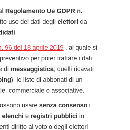
al
Regolamento Ue GDPR n.
tto uso dei dati degli
elettori
da
idati
.
. 96 del 18 aprile 2019
, al quale si
preventivo per poter trattare i dati
e di
messaggistica
; quelli ricavati
ping
); le liste di abbonati di un
dale, commerciale o associative.
ossono usare
senza consenso
i
i
elenchi
e
registri pubblici
in
ti diritto al voto o degli elettori