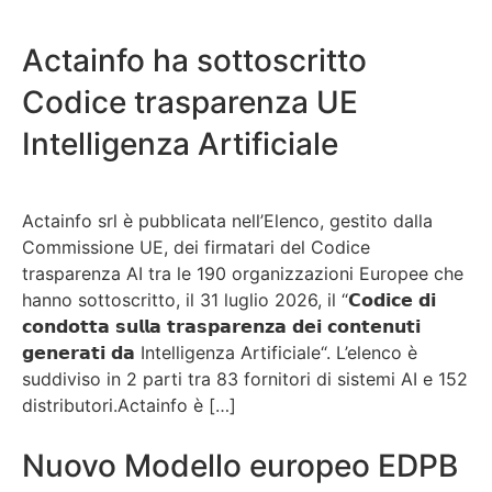
Actainfo ha sottoscritto
Codice trasparenza UE
Intelligenza Artificiale
Actainfo srl è pubblicata nell’Elenco, gestito dalla
Commissione UE, dei firmatari del Codice
trasparenza AI tra le 190 organizzazioni Europee che
hanno sottoscritto, il 31 luglio 2026, il “𝗖𝗼𝗱𝗶𝗰𝗲 𝗱𝗶
𝗰𝗼𝗻𝗱𝗼𝘁𝘁𝗮 𝘀𝘂𝗹𝗹𝗮 𝘁𝗿𝗮𝘀𝗽𝗮𝗿𝗲𝗻𝘇𝗮 𝗱𝗲𝗶 𝗰𝗼𝗻𝘁𝗲𝗻𝘂𝘁𝗶
𝗴𝗲𝗻𝗲𝗿𝗮𝘁𝗶 𝗱𝗮 Intelligenza Artificiale“. L’elenco è
suddiviso in 2 parti tra 83 fornitori di sistemi AI e 152
distributori.Actainfo è […]
Nuovo Modello europeo EDPB