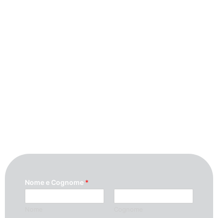
Contattaci
Per maggiori informazioni contattaci
compilando questo modulo. Ti
ricontatteremo quanto prima possibile.
Nome e Cognome
*
Nome
Cognome