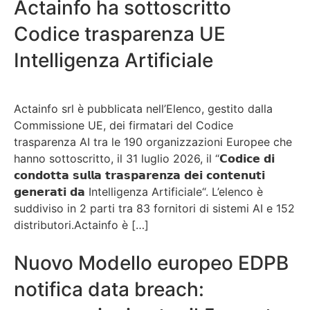
Actainfo ha sottoscritto
Codice trasparenza UE
Intelligenza Artificiale
Actainfo srl è pubblicata nell’Elenco, gestito dalla
Commissione UE, dei firmatari del Codice
trasparenza AI tra le 190 organizzazioni Europee che
hanno sottoscritto, il 31 luglio 2026, il “𝗖𝗼𝗱𝗶𝗰𝗲 𝗱𝗶
𝗰𝗼𝗻𝗱𝗼𝘁𝘁𝗮 𝘀𝘂𝗹𝗹𝗮 𝘁𝗿𝗮𝘀𝗽𝗮𝗿𝗲𝗻𝘇𝗮 𝗱𝗲𝗶 𝗰𝗼𝗻𝘁𝗲𝗻𝘂𝘁𝗶
𝗴𝗲𝗻𝗲𝗿𝗮𝘁𝗶 𝗱𝗮 Intelligenza Artificiale“. L’elenco è
suddiviso in 2 parti tra 83 fornitori di sistemi AI e 152
distributori.Actainfo è […]
Nuovo Modello europeo EDPB
notifica data breach: