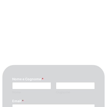
Contattaci
Per maggiori informazioni contattaci
compilando questo modulo. Ti
ricontatteremo quanto prima possibile.
Nome e Cognome
*
Nome
Cognome
Email
*