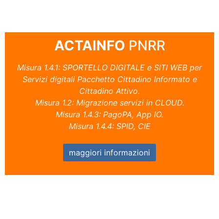
ACTAINFO
PNRR
Misura 1.4.1: SPORTELLO DIGITALE e SITI WEB per
Servizi digitali Pacchetto Cittadino Informato e
Cittadino Attivo.
Misura 1.2: Migrazione servizi in CLOUD.
Misura 1.4.3: PagoPA, App IO.
Misura 1.4.4: SPID, CIE
maggiori informazioni