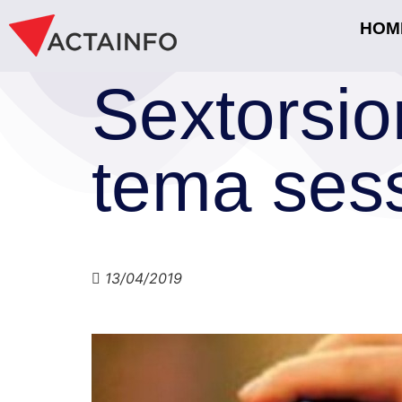
HOM
Sextorsion
tema ses
13/04/2019