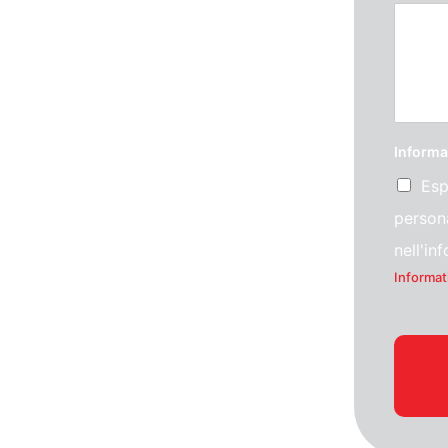
Informa
Esp
persona
nell'in
Informat