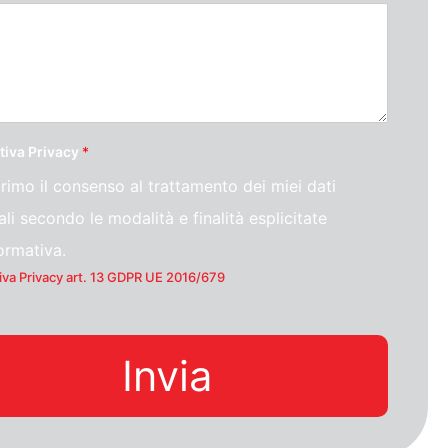
tiva Privacy
*
rimo il consenso al trattamento dei miei dati
li secondo le modalità e finalità esplicitate
formativa.
iva Privacy art. 13 GDPR UE 2016/679
Invia