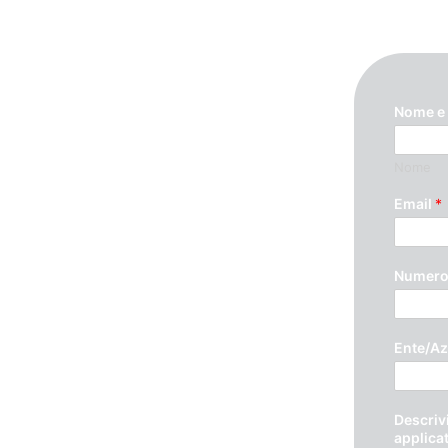
Nome e
Nome
ando questo modulo. Ti
Email
*
Numero 
Ente/Az
Descrivi
applica