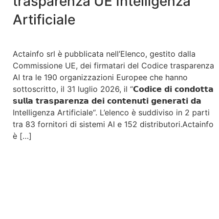
trasparenza UE Intelligenza
Artificiale
Actainfo srl è pubblicata nell’Elenco, gestito dalla
Commissione UE, dei firmatari del Codice trasparenza
AI tra le 190 organizzazioni Europee che hanno
sottoscritto, il 31 luglio 2026, il “𝗖𝗼𝗱𝗶𝗰𝗲 𝗱𝗶 𝗰𝗼𝗻𝗱𝗼𝘁𝘁𝗮
𝘀𝘂𝗹𝗹𝗮 𝘁𝗿𝗮𝘀𝗽𝗮𝗿𝗲𝗻𝘇𝗮 𝗱𝗲𝗶 𝗰𝗼𝗻𝘁𝗲𝗻𝘂𝘁𝗶 𝗴𝗲𝗻𝗲𝗿𝗮𝘁𝗶 𝗱𝗮
Intelligenza Artificiale“. L’elenco è suddiviso in 2 parti
tra 83 fornitori di sistemi AI e 152 distributori.Actainfo
è […]