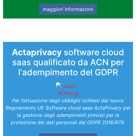
maggiori informazioni
Actaprivacy
software cloud
saas qualificato da ACN per
l'adempimento del GDPR
Per l’attuazione degli obblighi richiesti dal nuovo
Regolamento UE Software cloud saas ActaPrivacy per
la gestione degli adempimenti previsti per la
protezione dei dati personali dal GDPR 2016/679.