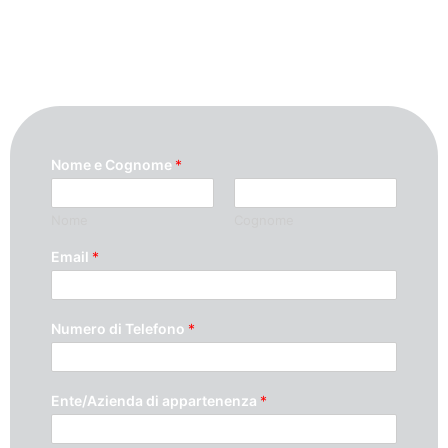
compilando questo modulo. Ti
ricontatteremo quanto prima possibile.
Nome e Cognome
*
Nome
Cognome
Email
*
Numero di Telefono
*
Ente/Azienda di appartenenza
*