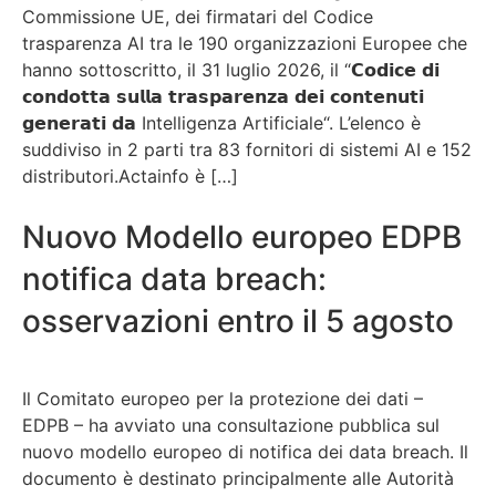
Commissione UE, dei firmatari del Codice
trasparenza AI tra le 190 organizzazioni Europee che
hanno sottoscritto, il 31 luglio 2026, il “𝗖𝗼𝗱𝗶𝗰𝗲 𝗱𝗶
𝗰𝗼𝗻𝗱𝗼𝘁𝘁𝗮 𝘀𝘂𝗹𝗹𝗮 𝘁𝗿𝗮𝘀𝗽𝗮𝗿𝗲𝗻𝘇𝗮 𝗱𝗲𝗶 𝗰𝗼𝗻𝘁𝗲𝗻𝘂𝘁𝗶
𝗴𝗲𝗻𝗲𝗿𝗮𝘁𝗶 𝗱𝗮 Intelligenza Artificiale“. L’elenco è
suddiviso in 2 parti tra 83 fornitori di sistemi AI e 152
distributori.Actainfo è […]
Nuovo Modello europeo EDPB
notifica data breach:
osservazioni entro il 5 agosto
Il Comitato europeo per la protezione dei dati –
EDPB – ha avviato una consultazione pubblica sul
nuovo modello europeo di notifica dei data breach. Il
documento è destinato principalmente alle Autorità