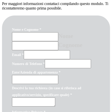
Per maggiori informazioni contattaci compilando questo modulo. Ti
ricontatteremo quanto prima possibile.
Nome e Cognome
*
Nome
Cognome
Email
*
Numero di Telefono
*
Ente/Azienda di appartenenza
*
Descrivi la tua richiesta (in caso si riferisca ad
applicativo/servizio, specificare quale)
*