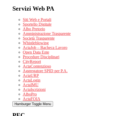
Servizi Web PA
Siti Web e Portali
Sportello Digitale
Albo Pretorio
Amministrazione Trasparente
Società Trasparente
Whistleblowing
ActaJob – Bacheca Lavoro
Open Data Ente
Procedure Disciplinari
CityReport
ActaContenzioso
Aggregatore SPID per P.A.
ActaURP
ActaLogin
ActaIMU
ActaIscrizioni
AlboPro
ActaFOIA
Hamburger Toggle Menu
PEC