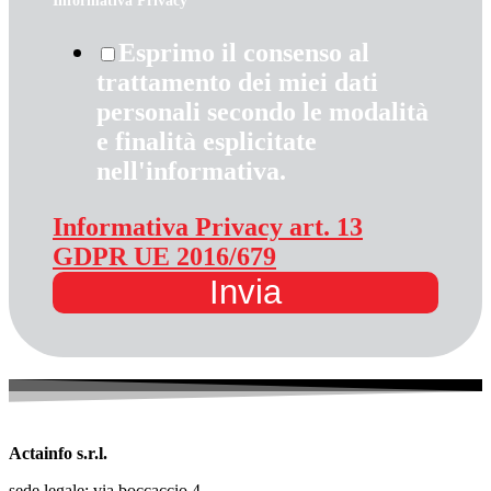
Informativa Privacy
*
Esprimo il consenso al
trattamento dei miei dati
personali secondo le modalità
e finalità esplicitate
nell'informativa.
Informativa Privacy art. 13
GDPR UE 2016/679
Invia
Actainfo s.r.l.
sede legale: via boccaccio 4