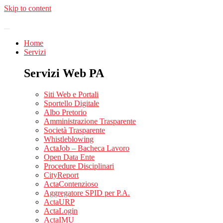
Skip to content
Home
Servizi
Servizi Web PA
Siti Web e Portali
Sportello Digitale
Albo Pretorio
Amministrazione Trasparente
Società Trasparente
Whistleblowing
ActaJob – Bacheca Lavoro
Open Data Ente
Procedure Disciplinari
CityReport
ActaContenzioso
Aggregatore SPID per P.A.
ActaURP
ActaLogin
ActaIMU