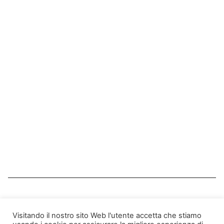
Servizi Qualificati Marketplace ACN, Abilitazioni MEPA
2009 e 2017
Aggregatore SPID Intermediario tecnologico convenzionato
AGID
Certificazioni
Privacy Policy
Note Legali
Cookie Policy
Assistenza
Telefono: +39 085 2010274 - 2194581 -
2015591
Visitando il nostro sito Web l'utente accetta che stiamo