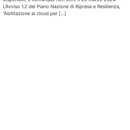
L’Avviso 1.2 del Piano Nazione di Ripresa e Resilienza,
“Abilitazione al cloud per […]
Contattaci
Per maggiori informazioni contattaci
compilando questo modulo. Ti
ricontatteremo quanto prima possibile.