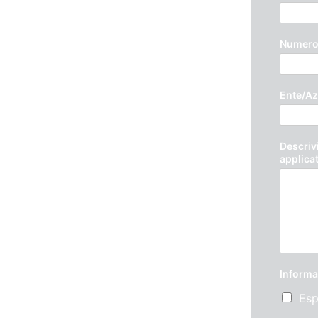
Numero 
Ente/Az
Descrivi
applica
Informa
Esp