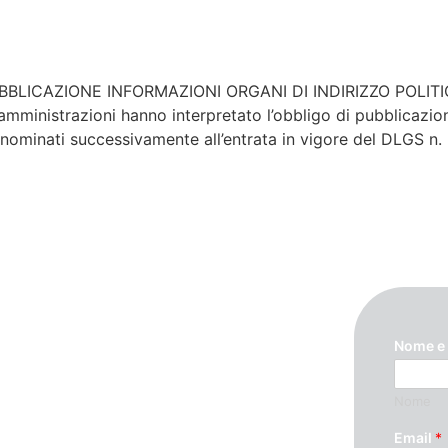
 PUBBLICAZIONE INFORMAZIONI ORGANI DI INDIRIZZO POLI
inistrazioni hanno interpretato l’obbligo di pubblicazion
ti nominati successivamente all’entrata in vigore del DLGS n.
Nome e
Nome
ando questo modulo. Ti
Email
*