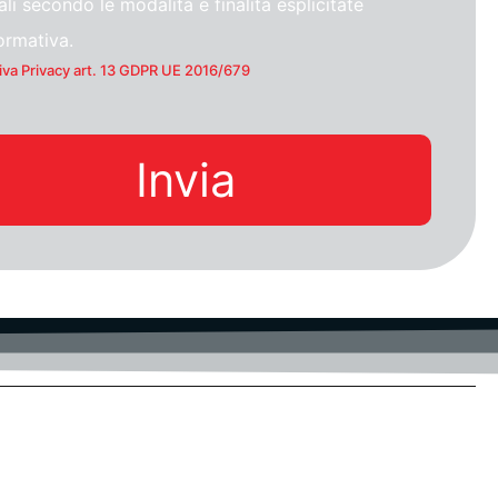
li secondo le modalità e finalità esplicitate
formativa.
iva Privacy art. 13 GDPR UE 2016/679
Invia
UD-Privacy
Certificazioni
-