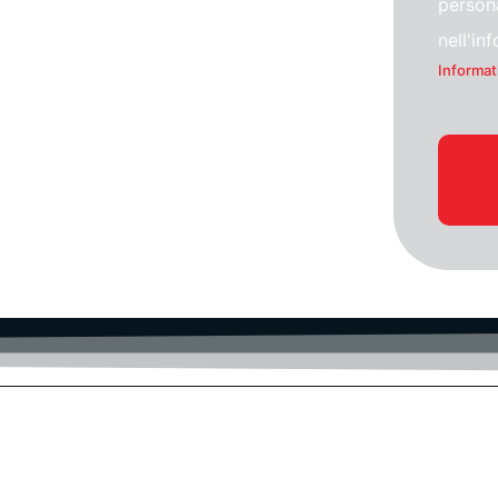
persona
nell'in
Informat
ICT-Transizione Digitale-PNRR-Servizi digitali CLO
GDPR
Portali WEB-Cybersecurity-AI Intelligenza Artificiale