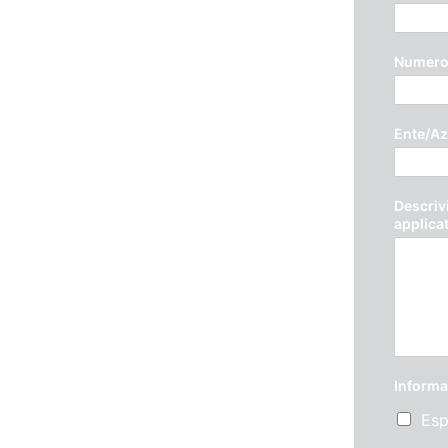
Numero 
Ente/Az
Descrivi
applica
Informa
Esp