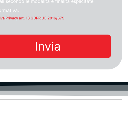
li secondo le modalità e finalità esplicitate
formativa.
iva Privacy art. 13 GDPR UE 2016/679
Invia
UD-Privacy
Certificazioni
-