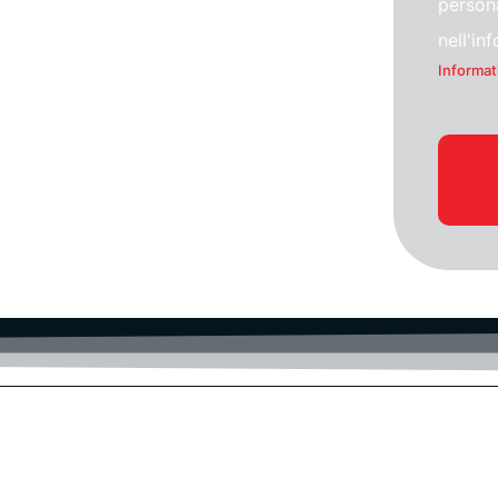
persona
nell'in
Informat
ICT-Transizione Digitale-PNRR-Servizi digitali CLO
GDPR
Portali WEB-Cybersecurity-AI Intelligenza Artificiale