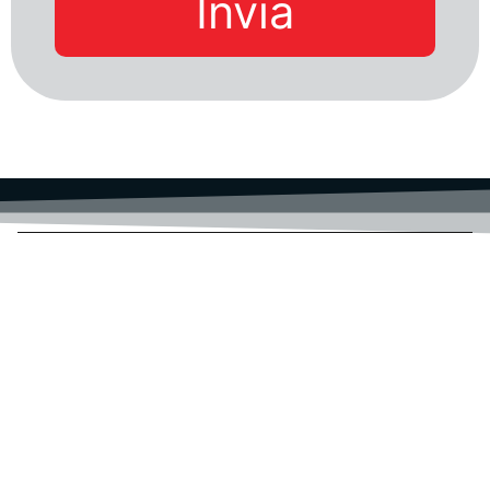
Invia
ACTAINFO S.R.L.
SEDE LEGALE: VIA BOCCACCIO 4
SEDE OPERATIVA: VIA PATINI 5
64026 ROSETO DEGLI ABRUZZI (TE)
ICT-Transizione Digitale-PNRR-Servizi digitali CLOUD-