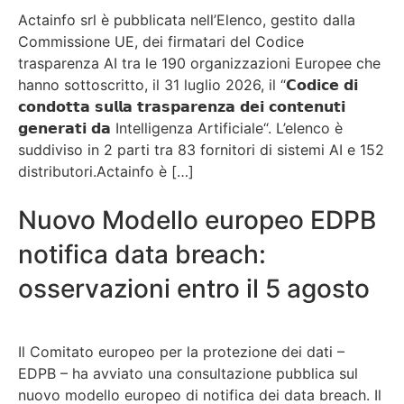
Actainfo srl è pubblicata nell’Elenco, gestito dalla
Commissione UE, dei firmatari del Codice
trasparenza AI tra le 190 organizzazioni Europee che
hanno sottoscritto, il 31 luglio 2026, il “𝗖𝗼𝗱𝗶𝗰𝗲 𝗱𝗶
𝗰𝗼𝗻𝗱𝗼𝘁𝘁𝗮 𝘀𝘂𝗹𝗹𝗮 𝘁𝗿𝗮𝘀𝗽𝗮𝗿𝗲𝗻𝘇𝗮 𝗱𝗲𝗶 𝗰𝗼𝗻𝘁𝗲𝗻𝘂𝘁𝗶
𝗴𝗲𝗻𝗲𝗿𝗮𝘁𝗶 𝗱𝗮 Intelligenza Artificiale“. L’elenco è
suddiviso in 2 parti tra 83 fornitori di sistemi AI e 152
distributori.Actainfo è […]
Nuovo Modello europeo EDPB
notifica data breach:
osservazioni entro il 5 agosto
Il Comitato europeo per la protezione dei dati –
EDPB – ha avviato una consultazione pubblica sul
nuovo modello europeo di notifica dei data breach. Il