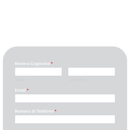
Per maggiori informazioni contattaci
compilando questo modulo. Ti
ricontatteremo quanto prima possibile.
Nome e Cognome
*
Nome
Cognome
Email
*
Numero di Telefono
*