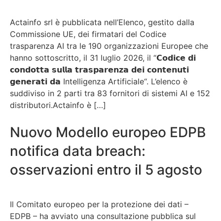
Actainfo srl è pubblicata nell’Elenco, gestito dalla
Commissione UE, dei firmatari del Codice
trasparenza AI tra le 190 organizzazioni Europee che
hanno sottoscritto, il 31 luglio 2026, il “𝗖𝗼𝗱𝗶𝗰𝗲 𝗱𝗶
𝗰𝗼𝗻𝗱𝗼𝘁𝘁𝗮 𝘀𝘂𝗹𝗹𝗮 𝘁𝗿𝗮𝘀𝗽𝗮𝗿𝗲𝗻𝘇𝗮 𝗱𝗲𝗶 𝗰𝗼𝗻𝘁𝗲𝗻𝘂𝘁𝗶
𝗴𝗲𝗻𝗲𝗿𝗮𝘁𝗶 𝗱𝗮 Intelligenza Artificiale“. L’elenco è
suddiviso in 2 parti tra 83 fornitori di sistemi AI e 152
distributori.Actainfo è […]
Nuovo Modello europeo EDPB
notifica data breach:
osservazioni entro il 5 agosto
Il Comitato europeo per la protezione dei dati –
EDPB – ha avviato una consultazione pubblica sul