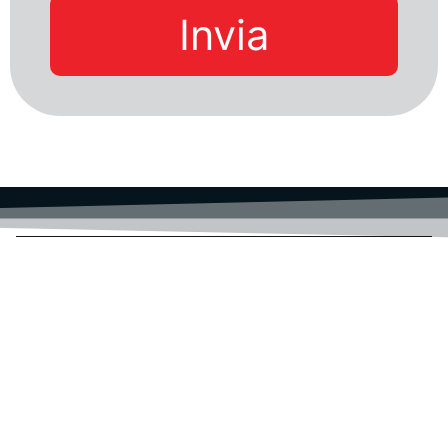
Invia
ACTAINFO S.R.L.
SEDE LEGALE: VIA BOCCACCIO 4
SEDE OPERATIVA: VIA PATINI 5
64026 ROSETO DEGLI ABRUZZI (TE)