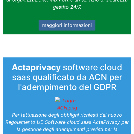
gestito 24/7.
maggiori informazioni
Actaprivacy
software cloud
saas qualificato da ACN per
l'adempimento del GDPR
Per l’attuazione degli obblighi richiesti dal nuovo
Regolamento UE Software cloud saas ActaPrivacy per
la gestione degli adempimenti previsti per la