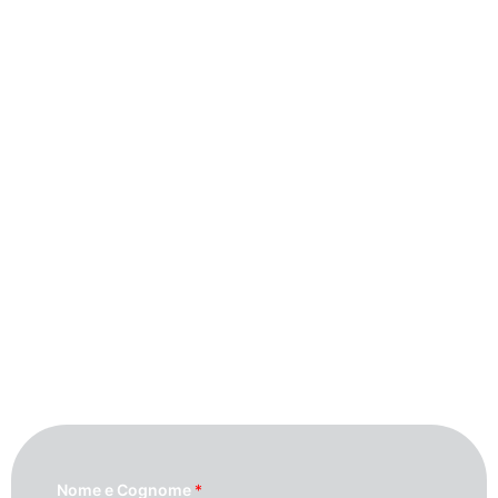
Contattaci
Per maggiori informazioni contattaci
compilando questo modulo. Ti
ricontatteremo quanto prima possibile.
Nome e Cognome
*