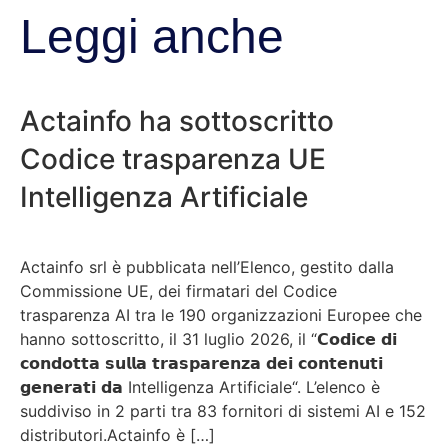
Leggi anche
Actainfo ha sottoscritto
Codice trasparenza UE
Intelligenza Artificiale
Actainfo srl è pubblicata nell’Elenco, gestito dalla
Commissione UE, dei firmatari del Codice
trasparenza AI tra le 190 organizzazioni Europee che
hanno sottoscritto, il 31 luglio 2026, il “𝗖𝗼𝗱𝗶𝗰𝗲 𝗱𝗶
𝗰𝗼𝗻𝗱𝗼𝘁𝘁𝗮 𝘀𝘂𝗹𝗹𝗮 𝘁𝗿𝗮𝘀𝗽𝗮𝗿𝗲𝗻𝘇𝗮 𝗱𝗲𝗶 𝗰𝗼𝗻𝘁𝗲𝗻𝘂𝘁𝗶
𝗴𝗲𝗻𝗲𝗿𝗮𝘁𝗶 𝗱𝗮 Intelligenza Artificiale“. L’elenco è
suddiviso in 2 parti tra 83 fornitori di sistemi AI e 152
distributori.Actainfo è […]