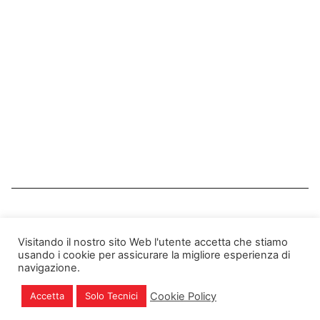
Certificazioni
Privacy Policy
Note Legali
Cookie Policy
Assistenza
Telefono: +39 085 2010274 - 2194581 -
2015591
Visitando il nostro sito Web l'utente accetta che stiamo
usando i cookie per assicurare la migliore esperienza di
Email: info@actainfo.it
navigazione.
PEC: info@actapec.it
P.IVA: 01901750677
Cookie Policy
Accetta
Solo Tecnici