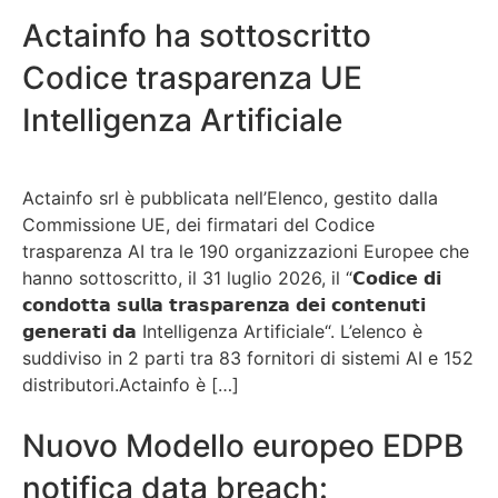
Actainfo ha sottoscritto
Codice trasparenza UE
Intelligenza Artificiale
Actainfo srl è pubblicata nell’Elenco, gestito dalla
Commissione UE, dei firmatari del Codice
trasparenza AI tra le 190 organizzazioni Europee che
hanno sottoscritto, il 31 luglio 2026, il “𝗖𝗼𝗱𝗶𝗰𝗲 𝗱𝗶
𝗰𝗼𝗻𝗱𝗼𝘁𝘁𝗮 𝘀𝘂𝗹𝗹𝗮 𝘁𝗿𝗮𝘀𝗽𝗮𝗿𝗲𝗻𝘇𝗮 𝗱𝗲𝗶 𝗰𝗼𝗻𝘁𝗲𝗻𝘂𝘁𝗶
𝗴𝗲𝗻𝗲𝗿𝗮𝘁𝗶 𝗱𝗮 Intelligenza Artificiale“. L’elenco è
suddiviso in 2 parti tra 83 fornitori di sistemi AI e 152
distributori.Actainfo è […]
Nuovo Modello europeo EDPB
notifica data breach: