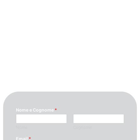
Contattaci
Per maggiori informazioni contattaci
compilando questo modulo. Ti
ricontatteremo quanto prima possibile.
Nome e Cognome
*
Nome
Cognome
Email
*