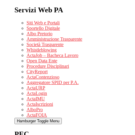
Servizi Web PA
Siti Web e Portali
Sportello Digitale
Albo Pretorio
Amministrazione Trasparente
Società Trasparente
Whistleblowing
ActaJob – Bacheca Lavoro
Open Data Ente
Procedure Disciplinari
CityReport
ActaContenzioso
Aggregatore SPID per P.A.
ActaURP
ActaLogin
ActaIMU
ActaIscrizioni
AlboPro
ActaFOIA
Hamburger Toggle Menu
PEC