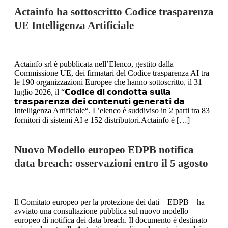
Actainfo ha sottoscritto Codice trasparenza
UE Intelligenza Artificiale
Actainfo srl è pubblicata nell’Elenco, gestito dalla
Commissione UE, dei firmatari del Codice trasparenza AI tra
le 190 organizzazioni Europee che hanno sottoscritto, il 31
luglio 2026, il “𝗖𝗼𝗱𝗶𝗰𝗲 𝗱𝗶 𝗰𝗼𝗻𝗱𝗼𝘁𝘁𝗮 𝘀𝘂𝗹𝗹𝗮
𝘁𝗿𝗮𝘀𝗽𝗮𝗿𝗲𝗻𝘇𝗮 𝗱𝗲𝗶 𝗰𝗼𝗻𝘁𝗲𝗻𝘂𝘁𝗶 𝗴𝗲𝗻𝗲𝗿𝗮𝘁𝗶 𝗱𝗮
Intelligenza Artificiale“. L’elenco è suddiviso in 2 parti tra 83
fornitori di sistemi AI e 152 distributori.Actainfo è […]
Nuovo Modello europeo EDPB notifica
data breach: osservazioni entro il 5 agosto
Il Comitato europeo per la protezione dei dati – EDPB – ha
avviato una consultazione pubblica sul nuovo modello
europeo di notifica dei data breach. Il documento è destinato