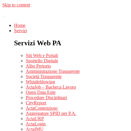
Skip to content
Home
Servizi
Servizi Web PA
Siti Web e Portali
Sportello Digitale
Albo Pretorio
Amministrazione Trasparente
Società Trasparente
Whistleblowing
ActaJob – Bacheca Lavoro
Open Data Ente
Procedure Disciplinari
CityReport
ActaContenzioso
Aggregatore SPID per P.A.
ActaURP
ActaLogin
ActaIMU