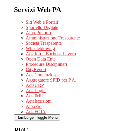
Servizi Web PA
Siti Web e Portali
Sportello Digitale
Albo Pretorio
Amministrazione Trasparente
Società Trasparente
Whistleblowing
ActaJob – Bacheca Lavoro
Open Data Ente
Procedure Disciplinari
CityReport
ActaContenzioso
Aggregatore SPID per P.A.
ActaURP
ActaLogin
ActaIMU
ActaIscrizioni
AlboPro
ActaFOIA
Hamburger Toggle Menu
PEC