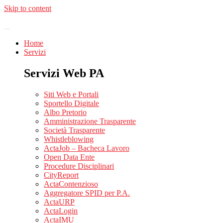
Skip to content
Home
Servizi
Servizi Web PA
Siti Web e Portali
Sportello Digitale
Albo Pretorio
Amministrazione Trasparente
Società Trasparente
Whistleblowing
ActaJob – Bacheca Lavoro
Open Data Ente
Procedure Disciplinari
CityReport
ActaContenzioso
Aggregatore SPID per P.A.
ActaURP
ActaLogin
ActaIMU